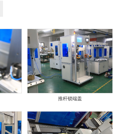
推杆锁端盖